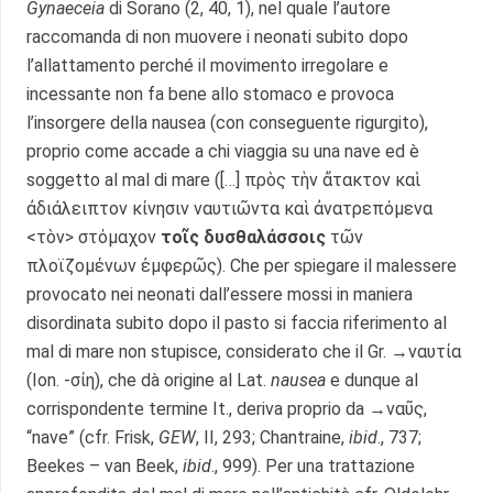
Gynaeceia
di Sorano (2, 40, 1), nel quale l’autore
raccomanda di non muovere i neonati subito dopo
l’allattamento perché il movimento irregolare e
incessante non fa bene allo stomaco e provoca
l’insorgere della nausea (con conseguente rigurgito),
proprio come accade a chi viaggia su una nave ed è
soggetto al mal di mare ([…] πρὸς τὴν ἄτακτον καὶ
ἀδιάλειπτον κίνησιν ναυτιῶντα καὶ ἀνατρεπόμενα
<τὸν> στόμαχον
τοῖς δυσθαλάσσοις
τῶν
πλοϊζομένων ἐμφερῶς). Che per spiegare il malessere
provocato nei neonati dall’essere mossi in maniera
disordinata subito dopo il pasto si faccia riferimento al
mal di mare non stupisce, considerato che il Gr. →ναυτία
(Ion. -σίη), che dà origine al Lat.
nausea
e dunque al
corrispondente termine It., deriva proprio da →ναῦς,
“nave” (cfr. Frisk,
GEW
, II, 293; Chantraine,
ibid
., 737;
Beekes – van Beek,
ibid
., 999). Per una trattazione