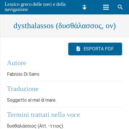
Lessico greco delle navi e della
search
navigazione
dysthalassos (δυσθάλασσος, ον)
ESPORTA PDF
Autore
Fabrizio Di Sarro
Traduzione
Soggetto al mal di mare.
Termini trattati nella voce
δυσθαλάσσιος (Att. -ττιος).