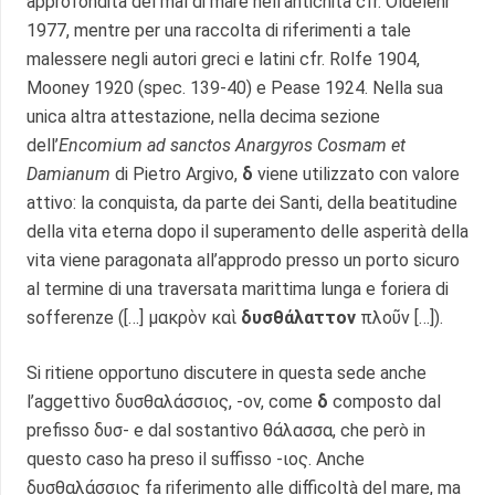
approfondita del mal di mare nell’antichità cfr. Oldelehr
1977, mentre per una raccolta di riferimenti a tale
malessere negli autori greci e latini cfr. Rolfe 1904,
Mooney 1920 (spec. 139-40) e Pease 1924. Nella sua
unica altra attestazione, nella decima sezione
dell’
Encomium ad sanctos Anargyros Cosmam et
Damianum
di Pietro Argivo,
δ
viene utilizzato con valore
attivo: la conquista, da parte dei Santi, della beatitudine
della vita eterna dopo il superamento delle asperità della
vita viene paragonata all’approdo presso un porto sicuro
al termine di una traversata marittima lunga e foriera di
sofferenze ([…] μακρὸν καὶ
δυσθάλαττον
πλοῦν […]).
Si ritiene opportuno discutere in questa sede anche
l’aggettivo δυσθαλάσσιος, -ον, come
δ
composto dal
prefisso δυσ- e dal sostantivo θάλασσα, che però in
questo caso ha preso il suffisso -ιος. Anche
δυσθαλάσσιος fa riferimento alle difficoltà del mare, ma