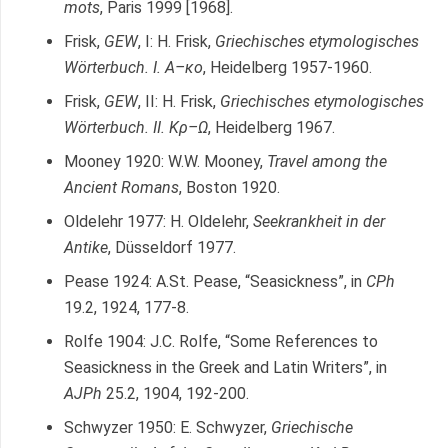
mots
, Paris 1999 [1968].
Frisk,
GEW
, I: H. Frisk,
Griechisches etymologisches
Wörterbuch. I.
Α
–
κο
, Heidelberg 1957-1960.
Frisk,
GEW
, II: H. Frisk,
Griechisches etymologisches
Wörterbuch. II.
Κρ
–
Ω
, Heidelberg 1967.
Mooney 1920: W.W. Mooney,
Travel among the
Ancient Romans
, Boston 1920.
Oldelehr 1977: H. Oldelehr,
Seekrankheit in der
Antike
, Düsseldorf 1977.
Pease 1924: A.St. Pease, “Seasickness”, in
CPh
19.2, 1924, 177-8.
Rolfe 1904: J.C. Rolfe, “Some References to
Seasickness in the Greek and Latin Writers”, in
AJPh
25.2, 1904, 192-200.
Schwyzer 1950: E. Schwyzer,
Griechische