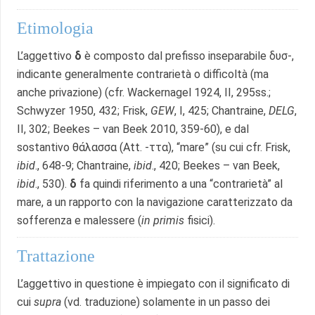
Etimologia
L’aggettivo
δ
è composto dal prefisso inseparabile δυσ-,
indicante generalmente contrarietà o difficoltà (ma
anche privazione) (cfr. Wackernagel 1924, II, 295ss.;
Schwyzer 1950, 432; Frisk,
GEW
, I, 425; Chantraine,
DELG
,
II, 302; Beekes – van Beek 2010, 359-60), e dal
sostantivo θάλασσα (Att. -ττα), “mare” (su cui cfr. Frisk,
ibid
., 648-9; Chantraine,
ibid
., 420; Beekes – van Beek,
ibid
., 530).
δ
fa quindi riferimento a una “contrarietà” al
mare, a un rapporto con la navigazione caratterizzato da
sofferenza e malessere (
in primis
fisici).
Trattazione
L’aggettivo in questione è impiegato con il significato di
cui
supra
(vd. traduzione) solamente in un passo dei