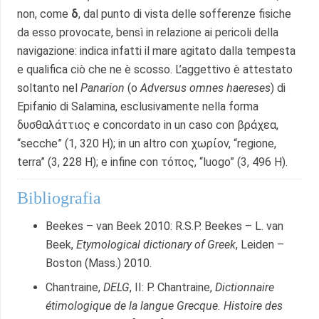
non, come
δ
, dal punto di vista delle sofferenze fisiche
da esso provocate, bensì in relazione ai pericoli della
navigazione: indica infatti il mare agitato dalla tempesta
e qualifica ciò che ne è scosso. L’aggettivo è attestato
soltanto nel
Panarion
(o
Adversus omnes haereses
) di
Epifanio di Salamina, esclusivamente nella forma
δυσθαλάττιος e concordato in un caso con βράχεα,
“secche” (1, 320 H); in un altro con χωρίον, “regione,
terra” (3, 228 H); e infine con τόπος, “luogo” (3, 496 H).
Bibliografia
Beekes – van Beek 2010: R.S.P. Beekes – L. van
Beek,
Etymological dictionary of Greek
, Leiden –
Boston (Mass.) 2010.
Chantraine,
DELG
, II: P. Chantraine,
Dictionnaire
étimologique de la langue Grecque.
Histoire des